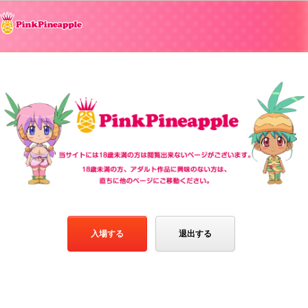
入場する
退出する