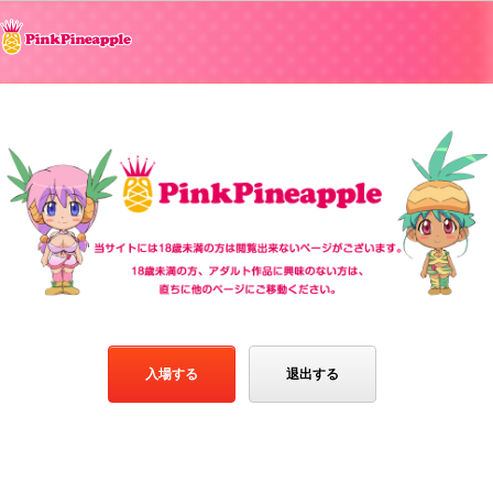
入場する
退出する