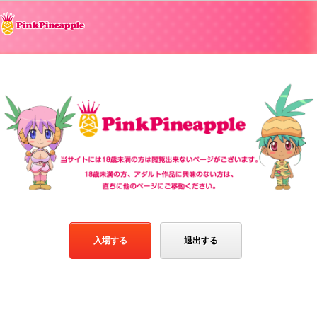
入場する
退出する