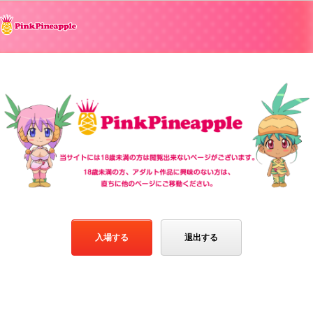
入場する
退出する