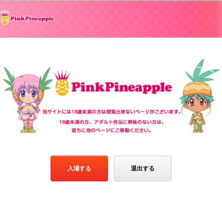
入場する
退出する