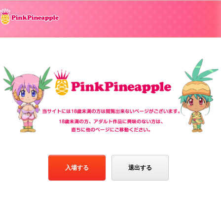
入場する
退出する