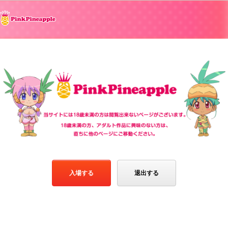
入場する
退出する