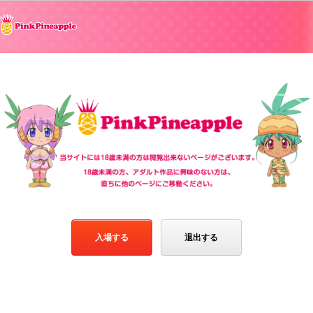
入場する
退出する