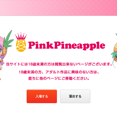
入場する
退出する