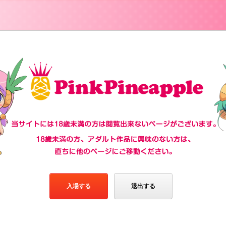
入場する
退出する