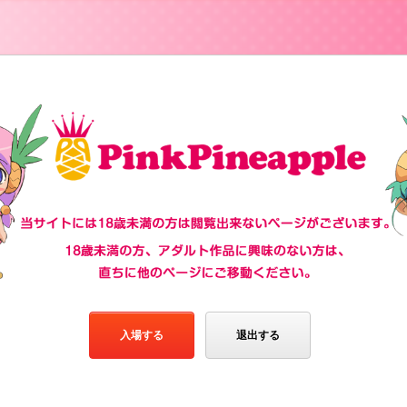
入場する
退出する