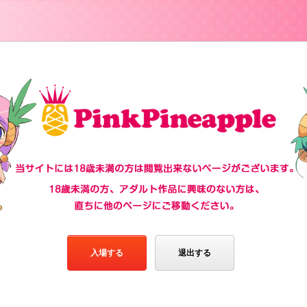
入場する
退出する