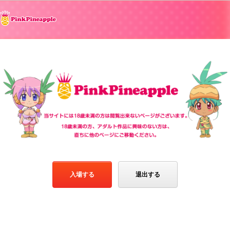
入場する
退出する