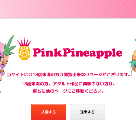
入場する
退出する